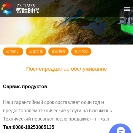
首页
关于智胜时代
公司简介
企业文化
资质荣誉
空压机系列
客户来访
冷水机系列
Послепродажное обслуживание
客户案例
Сервис продуктов
新闻资讯
Наш гарантийный срок составляет один год и
предоставляем технические услуги на всю жизнь.
售后服务
Технический персонал после продажи: г-н Чжан
Тел:0086-18253885135
联系我们