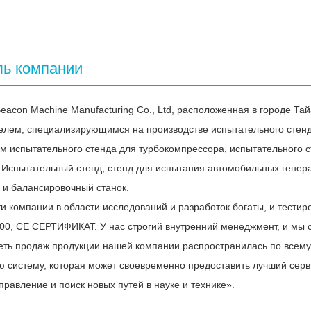
ь компании
eacon Machine Manufacturing Co., Ltd, расположенная в городе Та
елем, специализирующимся на производстве испытательного стенда
м испытательного стенда для турбокомпрессора, испытательного с
 Испытательный стенд, стенд для испытания автомобильных генера
 и балансировочный станок.
и компании в области исследований и разработок богаты, и тест
00, СЕ СЕРТИФИКАТ. У нас строгий внутренний менеджмент, и мы 
Сеть продаж продукции нашей компании распространилась по всем
ю систему, которая может своевременно предоставить лучший серви
равление и поиск новых путей в науке и технике».