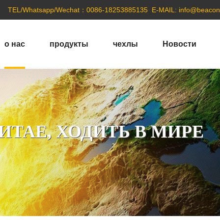
TEL/Whatsapp/Wechat：0086-18253885135
E-MAIL:
info@beacon
о нас
продукты
чехлы
Новости
ИТАЕ, ХОДИТЬ В МИРЕ