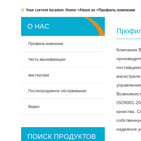
Your current location:
Home
>
About us
>Профиль компании
О НАС
Профил
Профиль компании
Компания B
производит
Честь квалификации
поставщико
мастерская
магистрали
управления
Послепродажное обслуживание
Возможност
ISO9001-20
Видео
качества. 
собственну
надежное уп
ПОИСК ПРОДУКТОВ