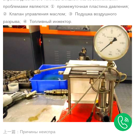
проблемами являются: ① промежуточная пластина давления;
② Клапан управления маслом; ③ Подушка воздушного
разрыва; ④ Топливный инжектор.
上一篇：Причины неиспра