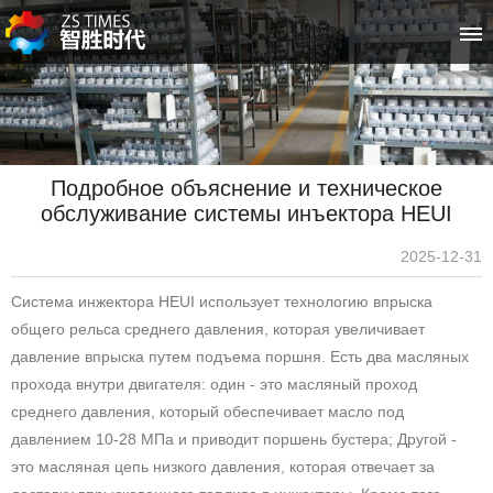
首页
关于智胜时代
Подробное объяснение и техническое
空压机系列
обслуживание системы инъектора HEUI
冷水机系列
2025-12-31
Система инжектора HEUI использует технологию впрыска
客户案例
общего рельса среднего давления, которая увеличивает
давление впрыска путем подъема поршня. Есть два масляных
新闻资讯
прохода внутри двигателя: один - это масляный проход
среднего давления, который обеспечивает масло под
售后服务
давлением 10-28 МПа и приводит поршень бустера; Другой -
это масляная цепь низкого давления, которая отвечает за
联系我们