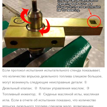
Если протокол испытания испытательного стенда показывает,
что количество впрыска дизельного топлива слишком большое,
могут возникнуть следующие неисправные детали: ①
Дизельный клапан; ② Клапан управления маслом; ③
Топливный инжектор; ④ Сиденье масляной иглы, масляная
игла. Если в отчете об испытании показано, что количество
впрыска дизельного топлива слишком мало, возможными