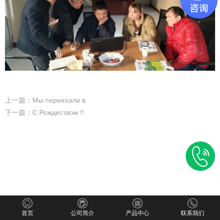
上一篇：Мы переехали в
下一篇：С Рождеством !!
首页
公司简介
产品中心
联系我们