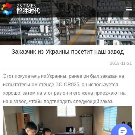
首页
关于智胜时代
Заказчик из Украины посетит наш завод
空压机系列
2019-11-21
冷水机系列
Этот покупатель из Украины, ранее он был заказан на
客户案例
испытательном стенде BC-CR825, он используется
хорошо, затем на этот раз он и его жена приезжают на
新闻资讯
наш завод, чтобы подтвердить следующий заказ.
售后服务
联系我们